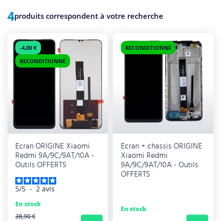
4
produits correspondent à votre recherche
-4,00 €
RECONDITIONNÉ
RECONDITIONNÉ
Ecran ORIGINE Xiaomi
Ecran + chassis ORIGINE
Redmi 9A/9C/9AT/10A -
Xiaomi Redmi
Outils OFFERTS
9A/9C/9AT/10A - Outils
OFFERTS
5
/
5
-
2
avis
En stock
En stock
PRIX RÉGULIER
38,90 €