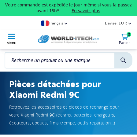
Votre commande est expédiée le jour même si vous la passez
avant 15h*.
En savoir plus
Français
Devise :
EUR
0
Panier
Menu
Pièces détachées pour
Xiaomi Redmi 9C
Retrouvez les accessoires et pièces de rechange pour
votre Xiaomi Redmi 9C (écrans, batteries, chargeurs,
écouteurs, coques, films trempé, outils réparation...)