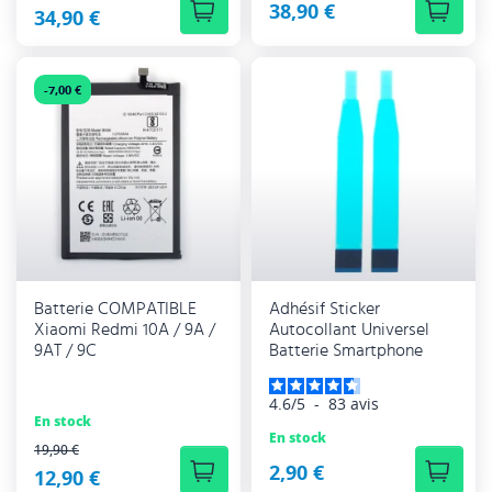
38,90 €
34,90 €
-7,00 €
Batterie COMPATIBLE
Adhésif Sticker
Xiaomi Redmi 10A / 9A /
Autocollant Universel
9AT / 9C
Batterie Smartphone
4.6
/
5
-
83
avis
En stock
En stock
PRIX RÉGULIER
19,90 €
2,90 €
12,90 €