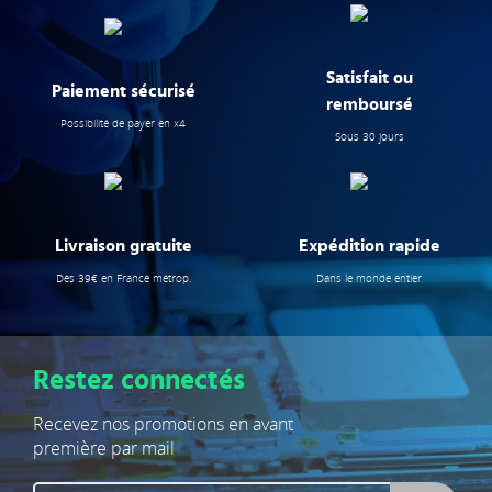
Satisfait ou
Paiement sécurisé
remboursé
Possibilité de payer en x4
Sous 30 jours
Livraison gratuite
Expédition rapide
Dès 39€ en France métrop.
Dans le monde entier
Restez connectés
Recevez nos promotions en avant
première par mail