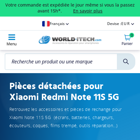
Votre commande est expédiée le jour même si vous la passez
avant 15h*.
En savoir plus
Français
Devise :
EUR
0
Panier
Menu
Pièces détachées pour
Xiaomi Redmi Note 11S 5G
Retrouvez les accessoires et pièces de rechange pour
Xiaomi Note 11S 5G (écrans, batteries, chargeurs,
écouteurs, coques, films trempé, outils réparation...)