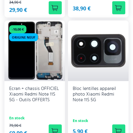
PRIX RÉGULIER
34,90 €
38,90 €
29,90 €
-10,00 €
ORIGINE NEUF
Ecran + chassis OFFICIEL
Bloc lentilles appareil
Xiaomi Redmi Note 11S
photo Xiaomi Redmi
5G - Outils OFFERTS
Note 11S 5G
En stock
En stock
PRIX RÉGULIER
79,90 €
5,90 €