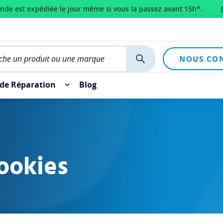
de est expédiée le jour même si vous la passez avant 15h*.
NOUS CO
 de Réparation
Blog
cookies