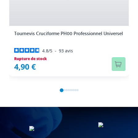
Tournevis Cruciforme PH00 Professionnel Universel
C
4.8
/
5
-
93
avis
Rupture de stock
Ru
4,90 €
1
1
2
3
4
5
6
7
8