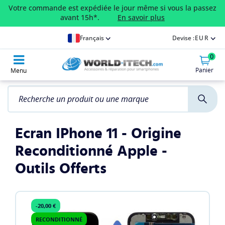
Votre commande est expédiée le jour même si vous la passez
avant 15h*.
En savoir plus
Français
Devise :
EUR
0
Panier
Menu
Ecran IPhone 11 - Origine
Reconditionné Apple -
Outils Offerts
-20,00 €
RECONDITIONNÉ