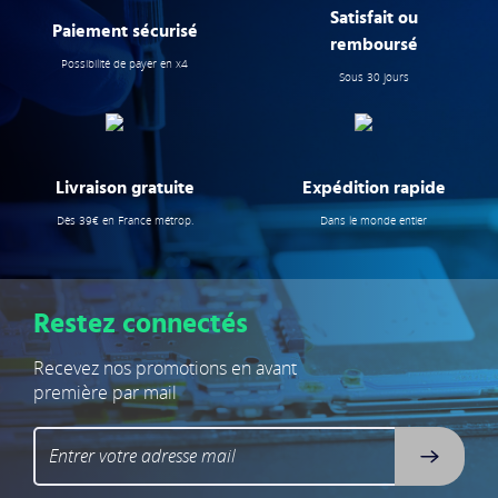
Satisfait ou
Paiement sécurisé
remboursé
Possibilité de payer en x4
Sous 30 jours
Livraison gratuite
Expédition rapide
Dès 39€ en France métrop.
Dans le monde entier
Restez connectés
Recevez nos promotions en avant
première par mail