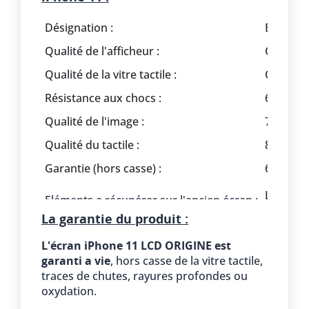
Désignation :
Ecran C
Qualité de l'afficheur :
Compati
Qualité de la vitre tactile :
Compati
Résistance aux chocs :
6/10
Qualité de l'image :
7/10
Qualité du tactile :
8/10
Garantie (hors casse) :
6 mois
Le haut 
Eléments a récupérer sur l'ancien écran :
La garantie du produit :
Durée de la réparation :
15 minu
L'écran iPhone 11 LCD ORIGINE est
Avantages :
Petit pri
garanti a vie
, hors casse de la vitre tactile,
traces de chutes, rayures profondes ou
oxydation.